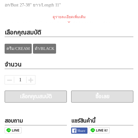
อก
/Bust 27-38"
ยาว
/Length 11"
ดูรายละเอียดเพิ่มเติม
✅
ขายส่งเท่านั้น
***
ไม่ขายปลีก
(
ซื้อปลีกติดต่อตัวแทนจำหน่าย
)
เลือกคุณสมบัติ
✅
ราคาที่ลงคือส่งแล้ว
✅
ขายส่งแบบละ
3
ตัว
ครีม/CREAM
ดำ/BLACK
✅
ค้าส่งเสื้อผ้าแฟชั่น
ใจกลางประตูน้ำ
จำนวน
เลือกคุณสมบัติ
ซื้อเลย
สอบถาม
แชร์สินค้านี้