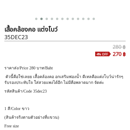
เสื้อคล้องคอ แต่งโ่บว์
35DEC23
280 ฿
270 ฿
4% OFF
ราคาส่ง
/Price 280
บาท
/Baht
ตัวนี้คือใช่เลยย เสื้อคล้องคอ อกเสริมฟองน้ำ ดีเทลคือแต่งโบว์น่ารักๆ
รับรองประทับใจ ใส่สวยแพงได้อีก ไม่มีคือพลาดมาก จัดค่ะ
รหัสสินค้า
/Code 35dec23
1
สี
/Color ขาว
(
สินค้าจริงตามตัวอย่างที่แขวน
)
Free size