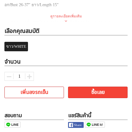
อก
/Bust 26-37"
ยาว
/Length 15"
ดูรายละเอียดเพิ่มเติม
✅
ขายส่งเท่านั้น
***
ไม่ขายปลีก
(
ซื้อปลีกติดต่อตัวแทนจำหน่าย
)
เลือกคุณสมบัติ
✅
ราคาที่ลงคือส่งแล้ว
✅
ขายส่งแบบละ
3
ตัว
ขาว/WHITE
✅
ค้าส่งเสื้อผ้าแฟชั่น
ใจกลางประตูน้ำ
จำนวน
เพิ่มลงรถเข็น
ซื้อเลย
สอบถาม
แชร์สินค้านี้