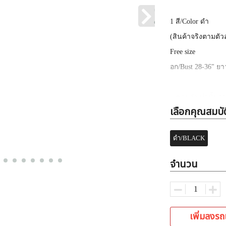
1
สี
/Color ดำ
(
สินค้าจริงตามตัว
Free size
อก
/Bust 28-36"
ยา
✅
ขายส่งเท่านั้น
**
จำหน่าย
)
เลือกคุณสมบัต
✅
ราคาที่ลงคือส่งแ
✅
ขายส่งแบบละ
3
ดำ/BLACK
✅
ค้าส่งเสื้อผ้าแฟชั
จำนวน
เพิ่มลงรถ