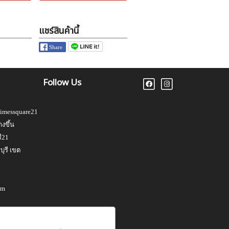
แชร์สินค้านี้
Follow Us
Timessquare21
งขึ้น
ี21
ุรี เขต
om