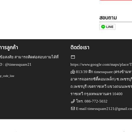
สอบถาม
ิการลูกค้า
ติดต่อเรา
ข้อสงสัย สามารถติดต่อสอบถามได้ที่
D :
@timessquare21
https://www.google.com/maps/place/
813/39 ตึก timessquare (ตรงข้ามทา
อาคารจอดรถซิตี้คอมเพล็ก) ซ.เพชรบุร
ถ.เพชรบุรี เขตราชเทวี แขวงถนนเพชรบ
ราชเทวี กรุงเทพมหานคร 10400
โทร.
086-772-5032
E-mail
timessquare2121@gmail.c
สงวนลิขสิทธิ์
Engine by
Commerzy Co.,Ltd.