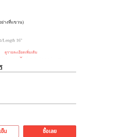
อย่างที่แขวน
)
ว
/Length 16"
ดูรายละเอียดเพิ่มเติม
*
ไม่ขายปลีก
(
ซื้อปลีกติดต่อตัวแทน
ิ
ล้ว
ตัว
่น
ใจกลางประตูน้ำ
เข็น
ซื้อเลย