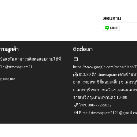
สอบถาม
ิการลูกค้า
ติดต่อเรา
ข้อสงสัย สามารถติดต่อสอบถามได้ที่
D :
@timessquare21
https://www.google.com/maps/place/
813/39 ตึก timessquare (ตรงข้ามทา
อาคารจอดรถซิตี้คอมเพล็ก) ซ.เพชรบุร
ถ.เพชรบุรี เขตราชเทวี แขวงถนนเพชรบ
ราชเทวี กรุงเทพมหานคร 10400
โทร.
086-772-5032
E-mail
timessquare2121@gmail.c
สงวนลิขสิทธิ์
Engine by
Commerzy Co.,Ltd.