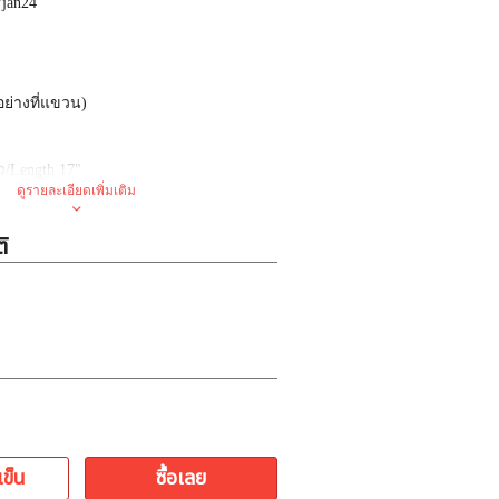
7jan24
อย่างที่แขวน
)
ว
/Length 17
"
ดูรายละเอียดเพิ่มเติม
*
ไม่ขายปลีก
(
ซื้อปลีกติดต่อตัวแทน
ิ
ล้ว
ตัว
่น
ใจกลางประตูน้ำ
เข็น
ซื้อเลย