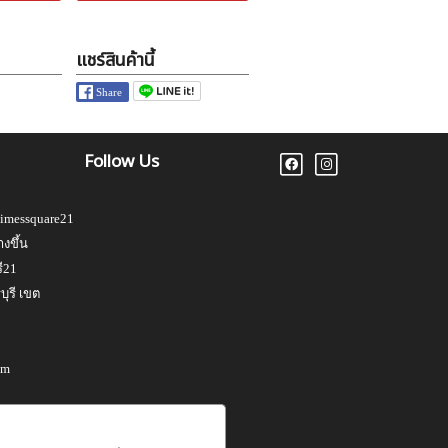
แชร์สินค้านี้
Follow Us
Timessquare21
งขึ้น
ี21
ุรี เขต
om