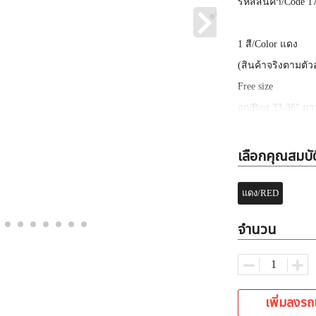
รหัสสินค้า
/Code 1
1
สี
/Color แดง
(
สินค้าจริงตามตัว
Free size
อก
/Bust 33-36"
ยา
✅
ขายส่งเท่านั้น
**
เลือกคุณสมบัต
จำหน่าย
)
✅
ราคาที่ลงคือส่งแ
แดง/RED
✅
ขายส่งแบบละ
3
จำนวน
✅
ค้าส่งเสื้อผ้าแฟชั
เพิ่มลงรถ