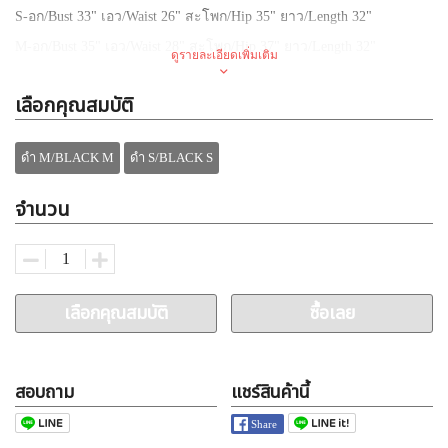
S-อก
/Bust 33"
เอว
/Waist
26"
สะโพก
/Hip
35"
ยาว
/Length 32"
M-อก
/Bust 35"
เอว
/Waist
28"
สะโพก
/Hip
37"
ยาว
/Length 32"
ดูรายละเอียดเพิ่มเติม
เลือกคุณสมบัติ
✅
ขายส่งเท่านั้น
***
ไม่ขายปลีก
(
ซื้อปลีกติดต่อตัวแทนจำหน่าย
)
✅
ราคาที่ลงคือส่งแล้ว
ดำ M/BLACK M
ดำ S/BLACK S
✅
ขายส่งแบบละ
3
ตัว
✅
ค้าส่งเสื้อผ้าแฟชั่น
ใจกลางประตูน้ำ
จำนวน
เลือกคุณสมบัติ
ซื้อเลย
สอบถาม
แชร์สินค้านี้