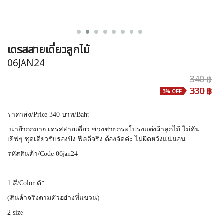
เดรสสายเดี่ยวลูกไม้
06JAN24
340 ฿
330 ฿
3% OFF
ราคาส่ง
/Price 340
บาท
/Baht
น่าย๊ากกมาก เดรสสายเดี่ยว ช่วงชายกระโปรงแต่งผ้าลูกไม้ ไม่คัน
เยิฟๆ ชุดเดียวรับรองปัง ฟีลดีจริง ต้องจัดค่ะ ไม่ผิดหวังแน่นอน
รหัสสินค้า
/Code 06jan24
1
สี
/Color ดำ
(
สินค้าจริงตามตัวอย่างที่แขวน
)
2 size