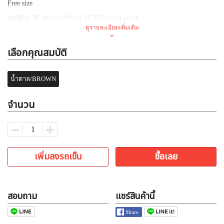
Free size
อก
/Bust 28-40"
เอว
/Waist
23-35"
ยาว
/Length
ดูรายละเอียดเพิ่มเติม
✅
ขายส่งเท่านั้น
***
ไม่ขายปลีก
(
ซื้อปลีกติดต่อตัวแทนจำหน่าย
)
เลือกคุณสมบัติ
✅
ราคาที่ลงคือส่งแล้ว
✅
ขายส่งแบบละ
3
ตัว
น้ำตาล/BROWN
✅
ค้าส่งเสื้อผ้าแฟชั่น
ใจกลางประตูน้ำ
จำนวน
เพิ่มลงรถเข็น
ซื้อเลย
สอบถาม
แชร์สินค้านี้