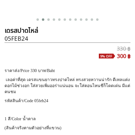
เดรสปาดไหล่
05FEB24
330 ฿
300 ฿
9% OFF
ราคาส่ง
/Price 330
บาท
/Baht
เลอค่าที่สุด เดรสแขนยาวทรงปาดไหล่ ทรงสวยหวานน่ารัก ดีเทลแต่ง
ดอกไม้ช่วงอก ใส่สวยเพิ่มออร่าแน่นอน จะใส่ตอนไหนชีก็โดดเด่น มีแต่
คนชม
รหัสสินค้า
/Code 05feb24
1
สี
/Color น้ำตาล
(
สินค้าจริงตามตัวอย่างที่แขวน
)