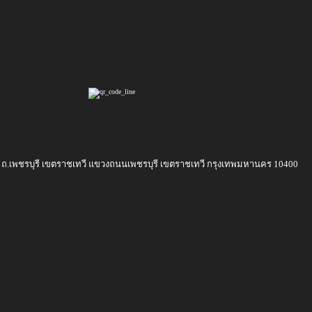
21 ถ.เพชรบุรี เขตราชเทวี แขวงถนนเพชรบุรี เขตราชเทวี กรุงเทพมหานคร 10400