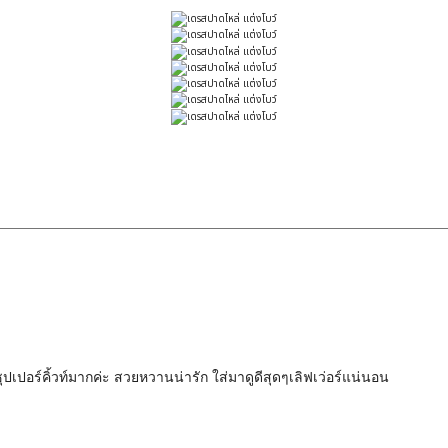
อร์คิ้วท์มากค่ะ สวยหวานน่ารัก ใส่มาดูดีสุดๆเลิฟเว่อร์แน่นอน