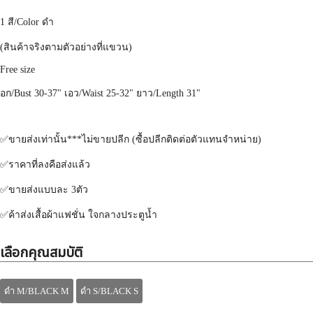
1
สี
/Color ดำ
(
สินค้าจริงตามตัวอย่างที่แขวน
)
Free size
อก
/Bust 30-37"
เอว
/Waist
25-32"
ยาว
/Length 31"
✅
ขายส่งเท่านั้น
***
ไม่ขายปลีก
(
ซื้อปลีกติดต่อตัวแทนจำหน่าย
)
✅
ราคาที่ลงคือส่งแล้ว
✅
ขายส่งแบบละ
3
ตัว
✅
ค้าส่งเสื้อผ้าแฟชั่น
ใจกลางประตูน้ำ
เลือกคุณสมบัติ
ดำ M/BLACK M
ดำ S/BLACK S