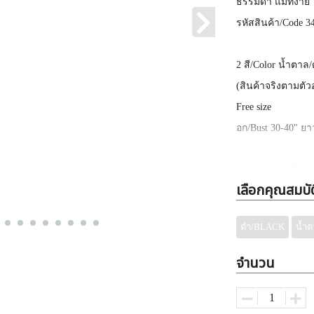
ธรรมดา แมทง่าย ใ
รหัสสินค้า
/Code 3
2
สี
/Color น้ำตาล
(
สินค้าจริงตามตัว
Free size
อก
/Bust 30-40"
ยา
✅
ขายส่งเท่านั้น
**
จำหน่าย
)
เลือกคุณสมบัต
✅
ราคาที่ลงคือส่งแ
✅
ขายส่งแบบละ
3
ดำ/BLACK
น้ำ
✅
ค้าส่งเสื้อผ้าแฟชั
จำนวน