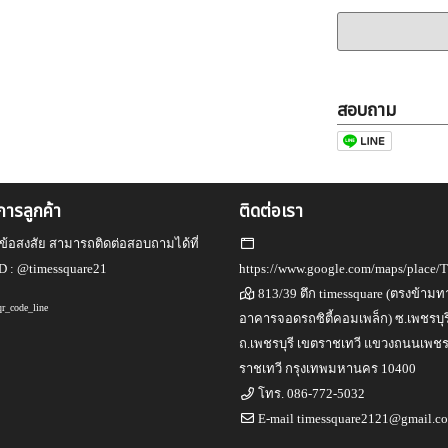
สอบถาม
ิการลูกค้า
ติดต่อเรา
ข้อสงสัย สามารถติดต่อสอบถามได้ที่
D :
@timessquare21
https://www.google.com/maps/place/
813/39 ตึก timessquare (ตรงข้ามทา
อาคารจอดรถซิตี้คอมเพล็ก) ซ.เพชรบุร
ถ.เพชรบุรี เขตราชเทวี แขวงถนนเพชรบ
ราชเทวี กรุงเทพมหานคร 10400
โทร.
086-772-5032
E-mail
timessquare2121@gmail.c