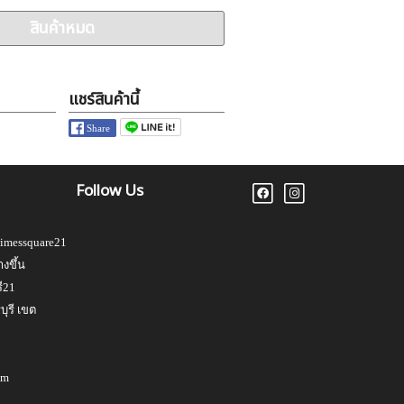
สินค้าหมด
แชร์สินค้านี้
Follow Us
Timessquare21
งขึ้น
ี21
ุรี เขต
om