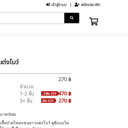
เข้าสู่ระบบ
สมัครสมาชิก
แต่งโบว์
270 ฿
จำนวน
1-2 ชิ้น
470 ฿
-74% OFF
3+ ชิ้น
270 ฿
0% OFF
บาท
/Baht
เสื้อปาดไหล่แขนยาวแต่งโบว์ ดูดีแบบไม่