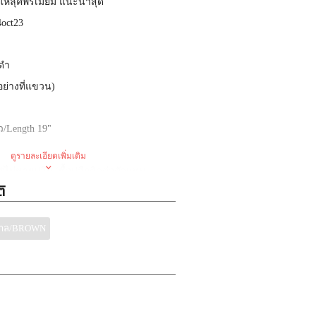
ห้ลุคพรีเมี่ยม แนะนำสุด
4oct23
/ดำ
อย่างที่แขวน
)
ว
/Length 19"
ดูรายละเอียดเพิ่มเติม
*
ไม่ขายปลีก
(
ซื้อปลีกติดต่อตัวแทน
ิ
ล้ว
ตัว
ตาล/BROWN
่น
ใจกลางประตูน้ำ